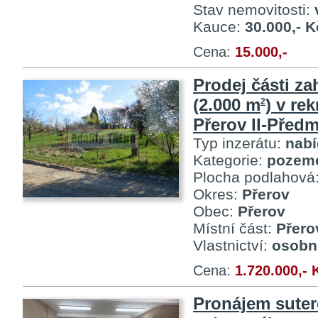
Stav nemovitosti:
Kauce:
30.000,- K
Cena:
15.000,-
Prodej části za
(2.000 m
) v re
2
Přerov II-Předm
Typ inzerátu:
nab
Kategorie:
pozem
Plocha podlahová
Okres:
Přerov
Obec:
Přerov
Místní část:
Přero
Vlastnictví:
osobn
Cena:
1.720.000,- 
Pronájem sute