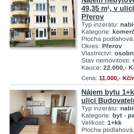
49,35 m
, v uli
2
Přerov
Typ inzerátu:
nab
Kategorie:
komerč
Plocha podlahová
Okres:
Přerov
Vlastnictví:
osobn
Stav nemovitosti:
Kauce:
22.000,- K
Cena:
11.000,- Kč
Nájem bytu 1+k
ulici Budovatel
Typ inzerátu:
nab
Kategorie:
byt
-
p
Velikost:
1+kk
Plocha podlahová