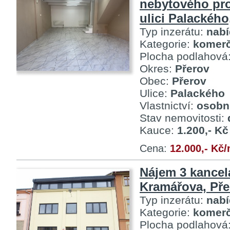
nebytového pr
ulici Palackého
Typ inzerátu:
nab
Kategorie:
komerč
Plocha podlahová
Okres:
Přerov
Obec:
Přerov
Ulice:
Palackého
Vlastnictví:
osobn
Stav nemovitosti:
Kauce:
1.200,- Kč
Cena:
12.000,- Kč
Nájem 3 kancelá
Kramářova, Pře
Typ inzerátu:
nab
Kategorie:
komerč
Plocha podlahová