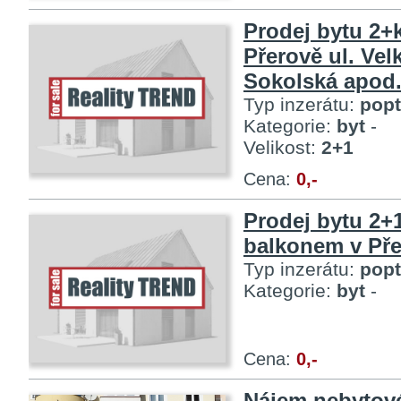
Prodej bytu 2+k
Přerově ul. Vel
Sokolská apod
Typ inzerátu:
pop
Kategorie:
byt
-
Velikost:
2+1
Cena:
0,-
Prodej bytu 2+
balkonem v Př
Typ inzerátu:
pop
Kategorie:
byt
-
Cena:
0,-
Nájem nebytov