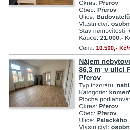
Okres:
Přerov
Obec:
Přerov
Ulice:
Budovatelů
Vlastnictví:
osobn
Stav nemovitosti:
Kauce:
21.000,- K
Cena:
10.500,- Kč
Nájem nebytov
86,3 m
v ulici 
2
Přerov
Typ inzerátu:
nab
Kategorie:
komerč
Plocha podlahová
Okres:
Přerov
Obec:
Přerov
Ulice:
Palackého
Vlastnictví:
osobn