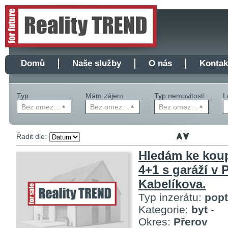
Domů
Naše služby
O nás
Kontak
Typ
Mám zájem
Typ nemovitosti
L
Bez omezení
Bez omezení
Bez omezení
Řadit dle:
Hledám ke koup
4+1 s garáží v 
Kabelíkova.
Typ inzerátu:
pop
Kategorie:
byt
-
Okres:
Přerov