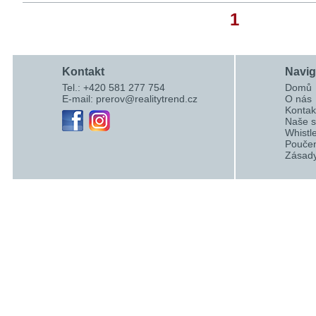
1
Kontakt
Navi
Tel.: +420 581 277 754
Domů
E-mail:
prerov@realitytrend.cz
O nás
Kontak
Naše s
Whistl
Poučen
Zásady