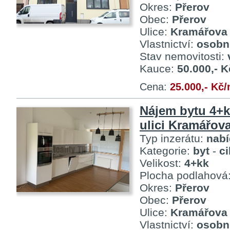
Okres:
Přerov
Obec:
Přerov
Ulice:
Kramářova
Vlastnictví:
osobn
Stav nemovitosti:
Kauce:
50.000,- K
Cena:
25.000,- Kč
Nájem bytu 4+k
ulici Kramářova
Typ inzerátu:
nab
Kategorie:
byt
-
c
Velikost:
4+kk
Plocha podlahová
Okres:
Přerov
Obec:
Přerov
Ulice:
Kramářova
Vlastnictví:
osobn