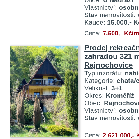
Vlastnictví:
osobn
Stav nemovitosti:
Kauce:
15.000,- K
Cena:
7.500,- Kč/
Prodej rekreač
zahradou 321 
Rajnochovice
Typ inzerátu:
nab
Kategorie:
chata/
Velikost:
3+1
Okres:
Kroměříž
Obec:
Rajnochov
Vlastnictví:
osobn
Stav nemovitosti:
Cena:
2.621.000,- 