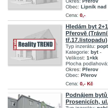
Okres:
Přerov
Obec:
Lipník nad
Cena:
0,-
Hledám byt 2+1
Přerově (Trávní
tř.17.listopadu)
Typ inzerátu:
pop
Kategorie:
byt
-
Velikost:
1+kk
Plocha podlahová
Okres:
Přerov
Obec:
Přerov
Cena:
0,- Kč
Podnájem bytů
Prosenicích, ul
Typ inzerátu:
nab