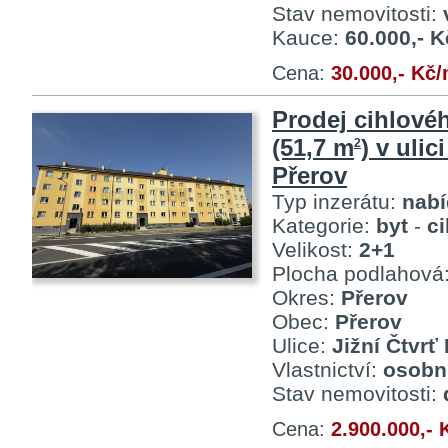
Stav nemovitosti:
Kauce:
60.000,- K
Cena:
30.000,- Kč
Prodej cihlové
(51,7 m
) v ulici
2
Přerov
Typ inzerátu:
nab
Kategorie:
byt
-
c
Velikost:
2+1
Plocha podlahová
Okres:
Přerov
Obec:
Přerov
Ulice:
Jižní Čtvrť I
Vlastnictví:
osobn
Stav nemovitosti:
Cena:
2.900.000,- 