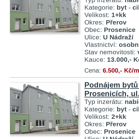
Kategorie:
byt
-
c
Velikost:
1+kk
Okres:
Přerov
Obec:
Prosenice
Ulice:
U Nádraží
Vlastnictví:
osobn
Stav nemovitosti:
Kauce:
13.000,- K
Cena:
6.500,- Kč/
Podnájem bytů
Prosenicích, ul
Typ inzerátu:
nab
Kategorie:
byt
-
c
Velikost:
2+kk
Okres:
Přerov
Obec:
Prosenice
Ulice:
U Nádraží