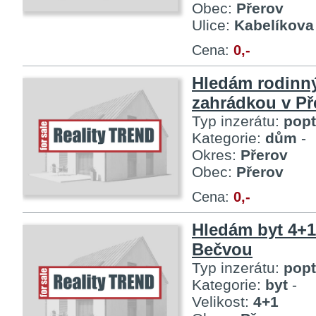
Obec:
Přerov
Ulice:
Kabelíkova
Cena:
0,-
Hledám rodinn
zahrádkou v Př
Typ inzerátu:
pop
Kategorie:
dům
-
Okres:
Přerov
Obec:
Přerov
Cena:
0,-
Hledám byt 4+1
Bečvou
Typ inzerátu:
pop
Kategorie:
byt
-
Velikost:
4+1