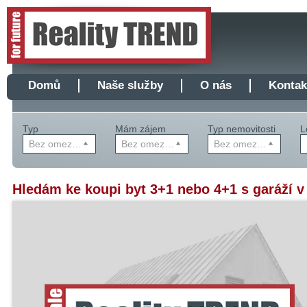
Domů
Naše služby
O nás
Kontak
Typ
Mám zájem
Typ nemovitosti
L
Bez omezení
Bez omezení
Bez omezení
Hledám ke koupi byt 3+1 nebo 4+1 s garáží v