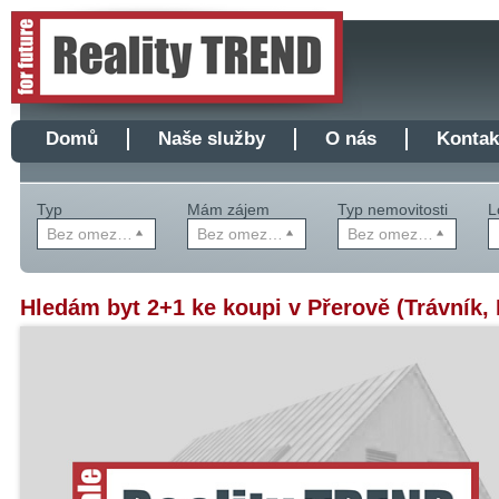
Domů
Naše služby
O nás
Kontak
Typ
Mám zájem
Typ nemovitosti
L
Bez omezení
Bez omezení
Bez omezení
Hledám byt 2+1 ke koupi v Přerově (Trávník, 