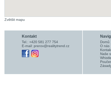
Zvětšit mapu
Kontakt
Navi
Tel.: +420 581 277 754
Domů
E-mail:
prerov@realitytrend.cz
O nás
Kontak
Naše s
Whistl
Poučen
Zásady