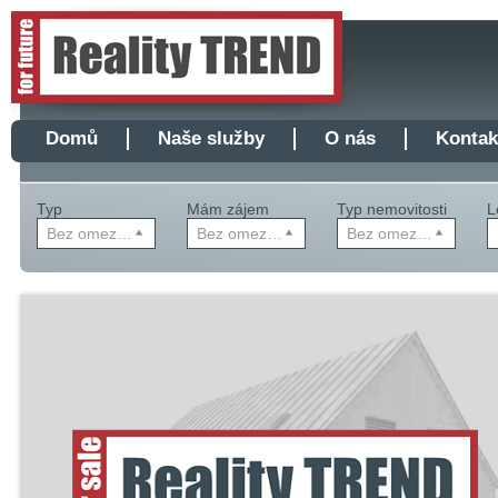
Domů
Naše služby
O nás
Kontak
Typ
Mám zájem
Typ nemovitosti
L
Bez omezení
Bez omezení
Bez omezení