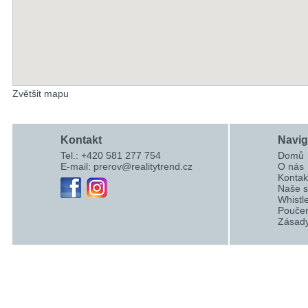
Zvětšit mapu
Kontakt
Navi
Tel.: +420 581 277 754
Domů
E-mail:
prerov@realitytrend.cz
O nás
Kontak
Naše s
Whistl
Poučen
Zásady