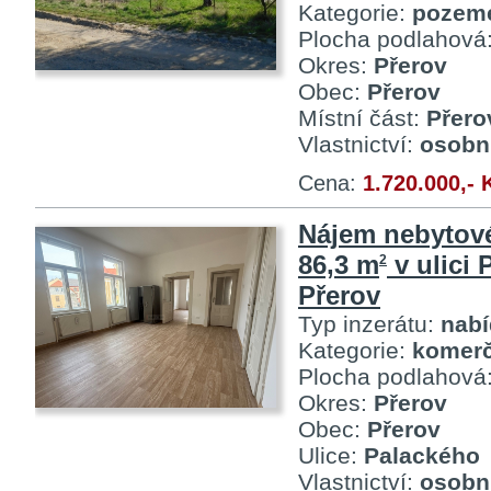
Kategorie:
pozem
Plocha podlahová
Okres:
Přerov
Obec:
Přerov
Místní část:
Přero
Vlastnictví:
osobn
Cena:
1.720.000,- 
Nájem nebytov
86,3 m
v ulici 
2
Přerov
Typ inzerátu:
nab
Kategorie:
komerč
Plocha podlahová
Okres:
Přerov
Obec:
Přerov
Ulice:
Palackého
Vlastnictví:
osobn