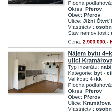
Plocha podlahová
Okres:
Přerov
Obec:
Přerov
Ulice:
Jižní Čtvrť I
Vlastnictví:
osobn
Stav nemovitosti:
Cena:
2.900.000,- 
Nájem bytu 4+k
ulici Kramářova
Typ inzerátu:
nab
Kategorie:
byt
-
c
Velikost:
4+kk
Plocha podlahová
Okres:
Přerov
Obec:
Přerov
Ulice:
Kramářova
Vlastnictví:
osobn