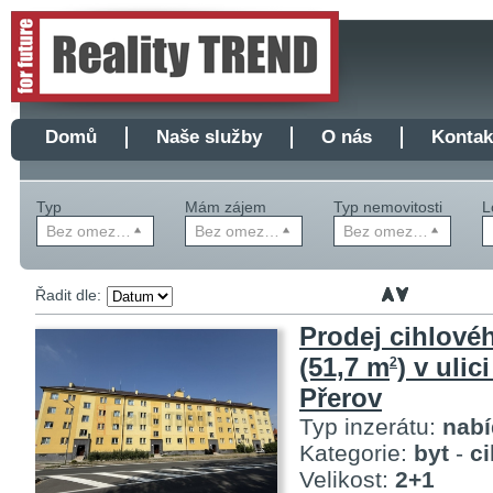
Domů
Naše služby
O nás
Kontak
Typ
Mám zájem
Typ nemovitosti
L
Bez omezení
Bez omezení
Bez omezení
Řadit dle:
Prodej cihlové
(51,7 m
) v ulici
2
Přerov
Typ inzerátu:
nab
Kategorie:
byt
-
c
Velikost:
2+1