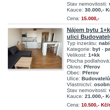
Stav nemovitosti:
Kauce:
30.000,- K
Cena:
15.000,-
Nájem bytu 1+k
ulici Budovatel
Typ inzerátu:
nab
Kategorie:
byt
-
p
Velikost:
1+kk
Plocha podlahová
Okres:
Přerov
Obec:
Přerov
Ulice:
Budovatelů
Vlastnictví:
osobn
Stav nemovitosti:
Kauce:
21.000,- K
Cena:
10.500,- Kč