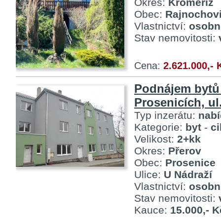
Okres:
Kroměříž
Obec:
Rajnochov
Vlastnictví:
osobn
Stav nemovitosti:
Cena:
2.621.000,- 
Podnájem bytů
Prosenicích, ul
Typ inzerátu:
nab
Kategorie:
byt
-
c
Velikost:
2+kk
Okres:
Přerov
Obec:
Prosenice
Ulice:
U Nádraží
Vlastnictví:
osobn
Stav nemovitosti:
Kauce:
15.000,- K