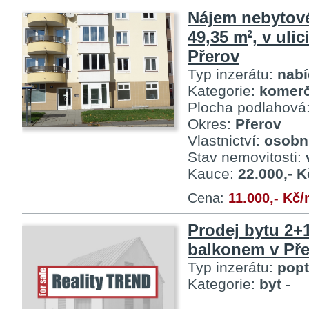
Nájem nebytov
49,35 m
, v uli
2
Přerov
Typ inzerátu:
nab
Kategorie:
komerč
Plocha podlahová
Okres:
Přerov
Vlastnictví:
osobn
Stav nemovitosti:
Kauce:
22.000,- K
Cena:
11.000,- Kč
Prodej bytu 2+
balkonem v Př
Typ inzerátu:
pop
Kategorie:
byt
-