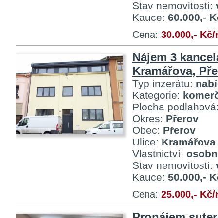
Stav nemovitosti:
Kauce:
60.000,- K
Cena:
30.000,- Kč
Nájem 3 kancelá
Kramářova, Pře
Typ inzerátu:
nab
Kategorie:
komerč
Plocha podlahová
Okres:
Přerov
Obec:
Přerov
Ulice:
Kramářova
Vlastnictví:
osobn
Stav nemovitosti:
Kauce:
50.000,- K
Cena:
25.000,- Kč
Pronájem sute