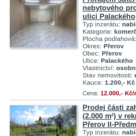
nebytového pr
ulici Palackého
Typ inzerátu:
nab
Kategorie:
komerč
Plocha podlahová
Okres:
Přerov
Obec:
Přerov
Ulice:
Palackého
Vlastnictví:
osobn
Stav nemovitosti:
Kauce:
1.200,- Kč
Cena:
12.000,- Kč
Prodej části za
(2.000 m
) v re
2
Přerov II-Předm
Typ inzerátu:
nab