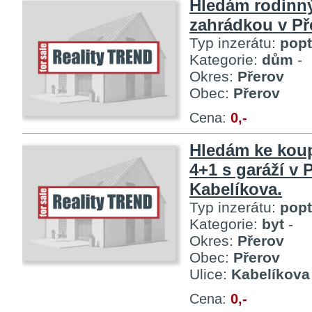
Hledám rodinn
zahrádkou v Př
Typ inzerátu:
pop
Kategorie:
dům
-
Okres:
Přerov
Obec:
Přerov
Cena:
0,-
Hledám ke koup
4+1 s garáží v 
Kabelíkova.
Typ inzerátu:
pop
Kategorie:
byt
-
Okres:
Přerov
Obec:
Přerov
Ulice:
Kabelíkova
Cena:
0,-