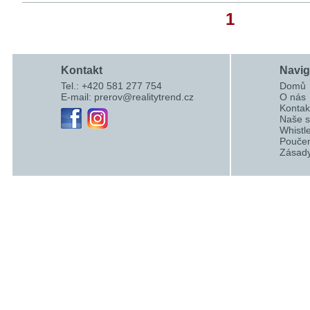
1
Kontakt
Navi
Tel.: +420 581 277 754
Domů
E-mail:
prerov@realitytrend.cz
O nás
Kontak
Naše s
Whistl
Poučen
Zásady