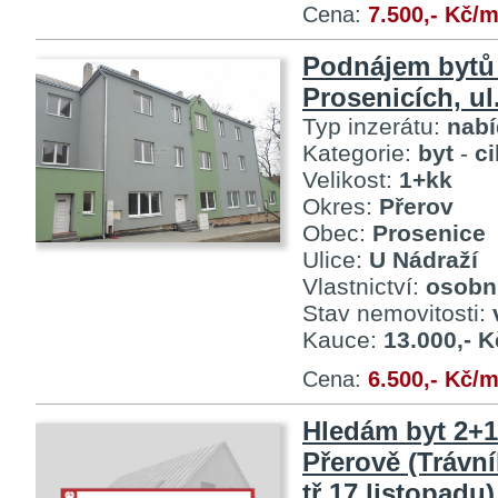
Cena:
7.500,- Kč/
Podnájem bytů
Prosenicích, ul
Typ inzerátu:
nab
Kategorie:
byt
-
c
Velikost:
1+kk
Okres:
Přerov
Obec:
Prosenice
Ulice:
U Nádraží
Vlastnictví:
osobn
Stav nemovitosti:
Kauce:
13.000,- K
Cena:
6.500,- Kč/
Hledám byt 2+1
Přerově (Trávní
tř.17.listopadu)