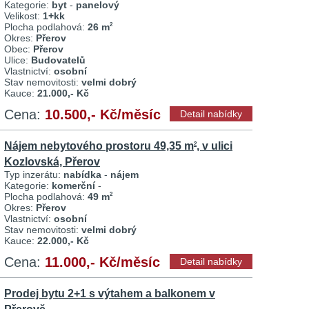
Kategorie:
byt
-
panelový
Velikost:
1+kk
Plocha podlahová:
26 m
2
Okres:
Přerov
Obec:
Přerov
Ulice:
Budovatelů
Vlastnictví:
osobní
Stav nemovitosti:
velmi dobrý
Kauce:
21.000,- Kč
Cena:
10.500,- Kč/měsíc
Detail nabídky
Nájem nebytového prostoru 49,35 m
, v ulici
2
Kozlovská, Přerov
Typ inzerátu:
nabídka
-
nájem
Kategorie:
komerční
-
Plocha podlahová:
49 m
2
Okres:
Přerov
Vlastnictví:
osobní
Stav nemovitosti:
velmi dobrý
Kauce:
22.000,- Kč
Cena:
11.000,- Kč/měsíc
Detail nabídky
Prodej bytu 2+1 s výtahem a balkonem v