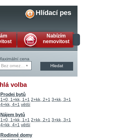
Hlídací pes
dám
Nabízím
itost
nemovitost
Maximální cena
Bez omezení
Hledat
hlá volba
Prodej bytů
1+0, 1+kk, 1+1
2+kk, 2+1
3+kk, 3+1
4+kk, 4+1
větší
Nájem bytů
1+0, 1+kk, 1+1
2+kk, 2+1
3+kk, 3+1
4+kk, 4+1
větší
Rodinné domy