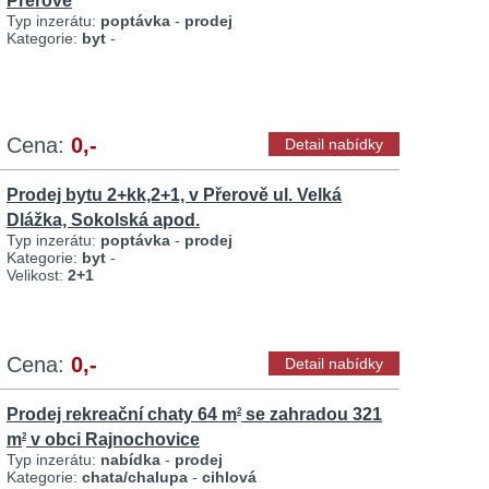
Přerově
Typ inzerátu:
poptávka
-
prodej
Kategorie:
byt
-
Cena:
0,-
Detail nabídky
Prodej bytu 2+kk,2+1, v Přerově ul. Velká
Dlážka, Sokolská apod.
Typ inzerátu:
poptávka
-
prodej
Kategorie:
byt
-
Velikost:
2+1
Cena:
0,-
Detail nabídky
Prodej rekreační chaty 64 m
se zahradou 321
2
m
v obci Rajnochovice
2
Typ inzerátu:
nabídka
-
prodej
Kategorie:
chata/chalupa
-
cihlová