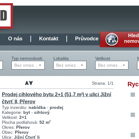
Hle
O nás
Kontakt
Průvodce
nemov
Typ nemovitosti
Lokalita
Velikost
Bez omezení
Bez omezení
Bez omezení
Strana: 1/1
Ryc
Prodej cihlového bytu 2+1 (51,7 m
) v ulici Jižní
2
čtvrť II, Přerov
Typ inzerátu:
nabídka
-
prodej
Kategorie:
byt
-
cihlový
Velikost:
2+1
Plocha podlahová:
52 m
2
Okres:
Přerov
Obec:
Přerov
Ulice:
Jižní Čtvrť Ii