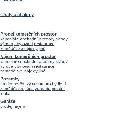
novostavba
Chaty a chalupy
Prodej komerčních prostor
kanceláře
obchodní prostory
sklady
výroba
ubytování
restaurace
zemědělské objekty
jiné
Nájem komerčních prostor
kanceláře
obchodní prostory
sklady
výroba
ubytování
restaurace
zemědělské objekty
jiné
Pozemky
pro komerční výstavbu
pro bydlení
zemědělská půda
zahrada
ostatní
louka
Garáže
prodej
nájem