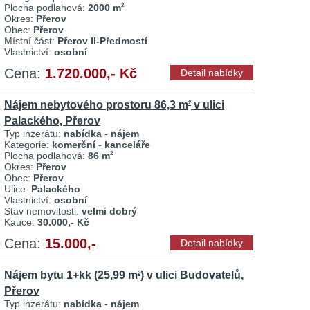
Plocha podlahová:
2000 m
2
Okres:
Přerov
Obec:
Přerov
Místní část:
Přerov II-Předmostí
Vlastnictví:
osobní
Cena:
1.720.000,- Kč
Detail nabídky
Nájem nebytového prostoru 86,3 m
v ulici
2
Palackého, Přerov
Typ inzerátu:
nabídka
-
nájem
Kategorie:
komerční
-
kanceláře
Plocha podlahová:
86 m
2
Okres:
Přerov
Obec:
Přerov
Ulice:
Palackého
Vlastnictví:
osobní
Stav nemovitosti:
velmi dobrý
Kauce:
30.000,- Kč
Cena:
15.000,-
Detail nabídky
Nájem bytu 1+kk (25,99 m
) v ulici Budovatelů,
2
Přerov
Typ inzerátu:
nabídka
-
nájem