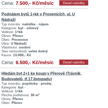
Cena:
7.500,- Kč/měsíc
Detail nabídky
Podnájem bytů 1+kk v Prosenicích, ul. U
Nádraží
Typ inzerátu:
nabídka
-
nájem
Kategorie:
byt
-
cihlový
Velikost:
1+kk
Okres:
Přerov
Obec:
Prosenice
Ulice:
U Nádraží
Vlastnictví:
osobní
Stav nemovitosti:
velmi dobrý
Kauce:
13.000,- Kč
Cena:
6.500,- Kč/měsíc
Detail nabídky
Hledám byt 2+1 ke koupi v Přerově (Trávník,
Budovatelů, tř.17.listopadu)
Typ inzerátu:
poptávka
-
prodej
Kategorie:
byt
-
Velikost:
1+kk
Plocha podlahová:
30 m
2
Okres:
Přerov
Obec:
Přerov