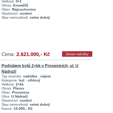
Velikost:
3+1
Okres:
Kroměříž
Obec:
Rajnochovice
Vlastnictví:
osobní
Stav nemovitosti:
velmi dobrý
Cena:
2.621.000,- Kč
Detail nabídky
Podnájem bytů 2+kk v Prosenicích, ul. U
Nádraží
Typ inzerátu:
nabídka
-
nájem
Kategorie:
byt
-
cihlový
Velikost:
2+kk
Okres:
Přerov
Obec:
Prosenice
Ulice:
U Nádraží
Vlastnictví:
osobní
Stav nemovitosti:
velmi dobrý
Kauce:
15.000,- Kč