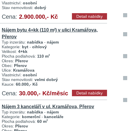
Vlastnictví:
osobní
Stav nemovitosti:
dobrý
Cena:
2.900.000,- Kč
Detail nabídky
Nájem bytu 4+kk (110 m
) v ulici Kramářova,
2
Přerov
Typ inzerátu:
nabídka
-
nájem
Kategorie:
byt
-
cihlový
Velikost:
4+kk
Plocha podlahová:
110 m
2
Okres:
Přerov
Obec:
Přerov
Ulice:
Kramářova
Vlastnictví:
osobní
Stav nemovitosti:
velmi dobrý
Kauce:
60.000,- Kč
Cena:
30.000,- Kč/měsíc
Detail nabídky
Nájem 3 kanceláří v ul. Kramářova, Přerov
Typ inzerátu:
nabídka
-
nájem
Kategorie:
komerční
-
kanceláře
Plocha podlahová:
60 m
2
Okres:
Přerov
Obec:
Přerov