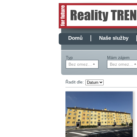
Domů
Naše služby
Typ
Mám zájem
Bez omezení
Bez omezení
Řadit dle: