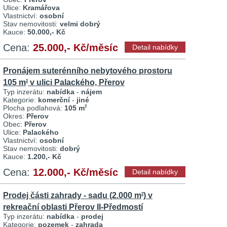
Ulice:
Kramářova
Vlastnictví:
osobní
Stav nemovitosti:
velmi dobrý
Kauce:
50.000,- Kč
Cena:
25.000,- Kč/měsíc
Detail nabídky
Pronájem suterénního nebytového prostoru
105 m
v ulici Palackého, Přerov
2
Typ inzerátu:
nabídka
-
nájem
Kategorie:
komerční
-
jiné
Plocha podlahová:
105 m
2
Okres:
Přerov
Obec:
Přerov
Ulice:
Palackého
Vlastnictví:
osobní
Stav nemovitosti:
dobrý
Kauce:
1.200,- Kč
Cena:
12.000,- Kč/měsíc
Detail nabídky
Prodej části zahrady - sadu (2.000 m
) v
2
rekreační oblasti Přerov II-Předmostí
Typ inzerátu:
nabídka
-
prodej
Kategorie:
pozemek
-
zahrada