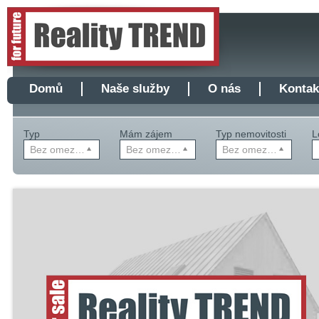
Domů
Naše služby
O nás
Kontak
Typ
Mám zájem
Typ nemovitosti
L
Bez omezení
Bez omezení
Bez omezení