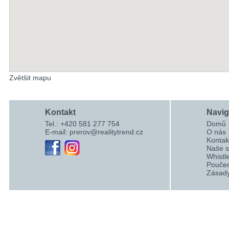
Zvětšit mapu
Kontakt
Navi
Tel.: +420 581 277 754
Domů
E-mail:
prerov@realitytrend.cz
O nás
Kontak
Naše s
Whistl
Poučen
Zásady