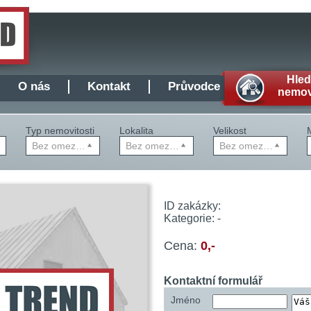
Hle
O nás
Kontakt
Průvodce
nemov
Typ nemovitosti
Lokalita
Velikost
Bez omezení
Bez omezení
Bez omezení
ID zakázky:
Kategorie:
-
Cena:
0,-
Kontaktní formulář
Jméno