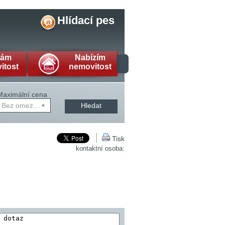
Hlídací pes
dám
Nabízím
itost
nemovitost
Maximální cena
Bez omezení
Hledat
Tisk
kontaktní osoba: