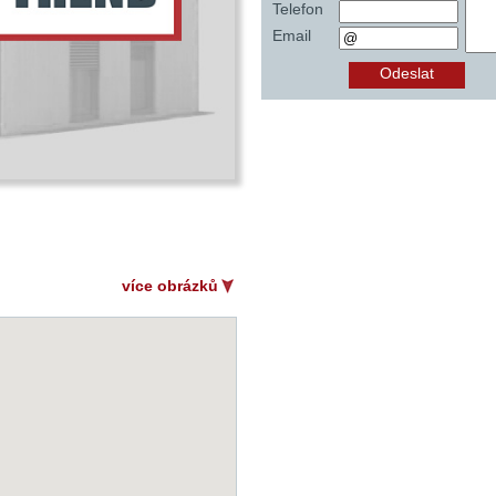
Telefon
Email
Odeslat
více obrázků