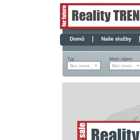
Domů
Naše služby
Typ
Mám zájem
Bez omezení
Bez omezení