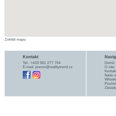
Zvětšit mapu
Kontakt
Navi
Tel.: +420 581 277 754
Domů
E-mail:
prerov@realitytrend.cz
O nás
Kontak
Naše s
Whistl
Poučen
Zásady