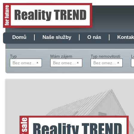
Domů
Naše služby
O nás
Kontak
Typ
Mám zájem
Typ nemovitosti
L
Bez omezení
Bez omezení
Bez omezení